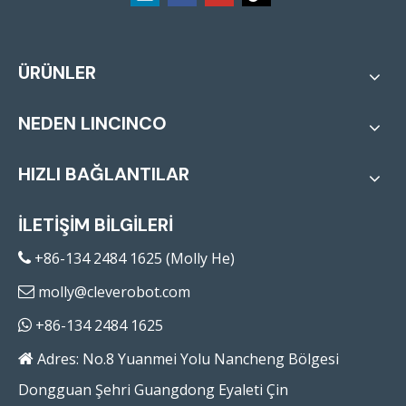
ÜRÜNLER
NEDEN LINCINCO
HIZLI BAĞLANTILAR
İLETİŞİM BİLGİLERİ
+86-134 2484 1625 (Molly He)

molly@cleverobot.com

+86-134 2484 1625

Adres: No.8 Yuanmei Yolu Nancheng Bölgesi

Dongguan Şehri Guangdong Eyaleti Çin