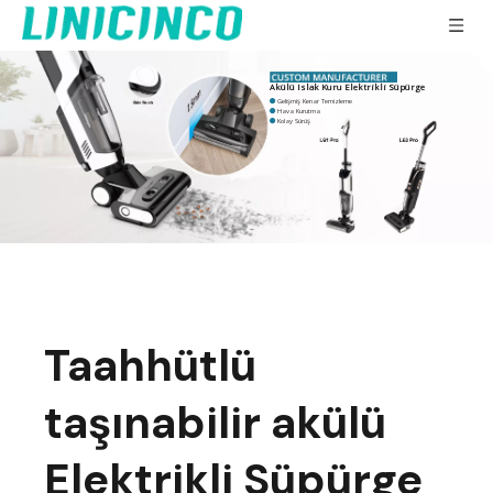
Akülü Islak Kuru Elektrikli Süpürge
Gelişmiş Kenar Temizleme

Hava Kurutma

Kolay Sürüş

Taahhütlü
taşınabilir akülü
Elektrikli Süpürge