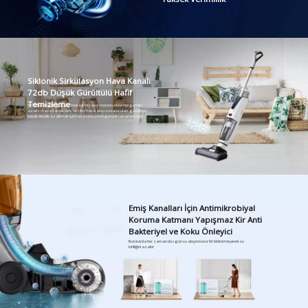
Siklonik Sirkülasyon Hava Kanalı
72db Düşük Gürültülü Hafif
Temizleme
57AW pnömatik güç üretmek için fırçasız motorlu siklon tipi gürültü
azaltıcı hava kanalı. Giriş ve çıkış hava akışı susturucuları, gürültüyü
büyük ölçüde azaltmak için hava sıvısı yörüngesiyle tasarlanmıştır.
Emiş Kanalları İçin Antimikrobiyal
Koruma Katmanı Yapışmaz Kir Anti
Bakteriyel ve Koku Önleyici
Borularda her zaman düzgün su akışını korur Kir biriktirmeyerek su
kirliliğini azaltır