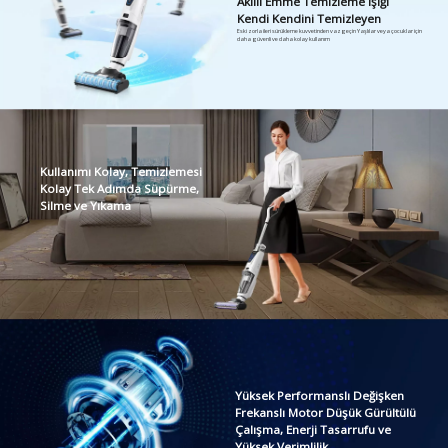
Akıllı Emme Temizleme Işığı
Kendi Kendini Temizleyen
Eski zorla ileri sürükleme kuvvetinden vazgeçin Yaşlılar veya çocuklar için
daha güvenli ve daha kolay kullanım
Kullanımı Kolay, Temizlemesi
Kolay Tek Adımda Süpürme,
Silme ve Yıkama
Yüksek Performanslı Değişken
Frekanslı Motor Düşük Gürültülü
Çalışma, Enerji Tasarrufu ve
Yüksek Verimlilik