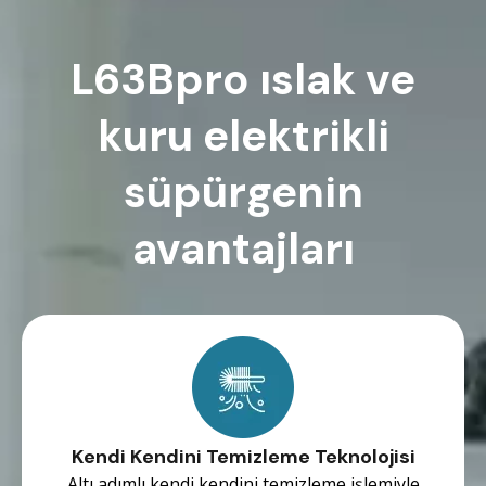
L63Bpro ıslak ve
kuru elektrikli
süpürgenin
avantajları
Kendi Kendini Temizleme Teknolojisi
Altı adımlı kendi kendini temizleme işlemiyle