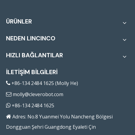
ÜRÜNLER
NEDEN LINCINCO
HIZLI BAĞLANTILAR
İLETİŞİM BİLGİLERİ
+86-134 2484 1625 (Molly He)

molly@cleverobot.com

+86-134 2484 1625

Adres: No.8 Yuanmei Yolu Nancheng Bölgesi

Dongguan Şehri Guangdong Eyaleti Çin