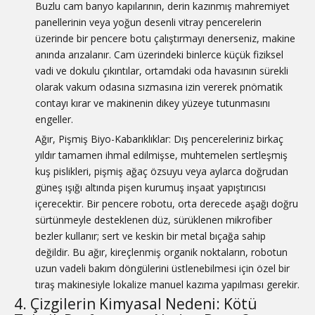
Buzlu cam banyo kapılarının, derin kazınmış mahremiyet
panellerinin veya yoğun desenli vitray pencerelerin
üzerinde bir pencere botu çalıştırmayı denerseniz, makine
anında arızalanır. Cam üzerindeki binlerce küçük fiziksel
vadi ve dokulu çıkıntılar, ortamdaki oda havasının sürekli
olarak vakum odasına sızmasına izin vererek pnömatik
contayı kırar ve makinenin dikey yüzeye tutunmasını
engeller.
Ağır, Pişmiş Biyo-Kabarıklıklar: Dış pencereleriniz birkaç
yıldır tamamen ihmal edilmişse, muhtemelen sertleşmiş
kuş pislikleri, pişmiş ağaç özsuyu veya aylarca doğrudan
güneş ışığı altında pişen kurumuş inşaat yapıştırıcısı
içerecektir. Bir pencere robotu, orta derecede aşağı doğru
sürtünmeyle desteklenen düz, sürüklenen mikrofiber
bezler kullanır; sert ve keskin bir metal bıçağa sahip
değildir. Bu ağır, kireçlenmiş organik noktaların, robotun
uzun vadeli bakım döngülerini üstlenebilmesi için özel bir
tıraş makinesiyle lokalize manuel kazıma yapılması gerekir.
4. Çizgilerin Kimyasal Nedeni: Kötü