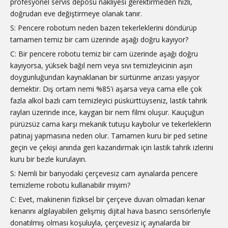
profesyonel servis deposu nakliyesi gerektirmeden hızlı,
doğrudan eve değiştirmeye olanak tanır.
S: Pencere robotum neden bazen tekerleklerini döndürüp
tamamen temiz bir cam üzerinde aşağı doğru kayıyor?
C: Bir pencere robotu temiz bir cam üzerinde aşağı doğru
kayıyorsa, yüksek bağıl nem veya sıvı temizleyicinin aşırı
doygunluğundan kaynaklanan bir sürtünme arızası yaşıyor
demektir. Dış ortam nemi %85'i aşarsa veya cama elle çok
fazla alkol bazlı cam temizleyici püskürttüyseniz, lastik tahrik
rayları üzerinde ince, kaygan bir nem filmi oluşur. Kauçuğun
pürüzsüz cama karşı mekanik tutuşu kaybolur ve tekerleklerin
patinaj yapmasına neden olur. Tamamen kuru bir ped setine
geçin ve çekişi anında geri kazandırmak için lastik tahrik izlerini
kuru bir bezle kurulayın.
S: Nemli bir banyodaki çerçevesiz cam aynalarda pencere
temizleme robotu kullanabilir miyim?
C: Evet, makinenin fiziksel bir çerçeve duvarı olmadan kenar
kenarını algılayabilen gelişmiş dijital hava basıncı sensörleriyle
donatılmış olması koşuluyla, çerçevesiz iç aynalarda bir