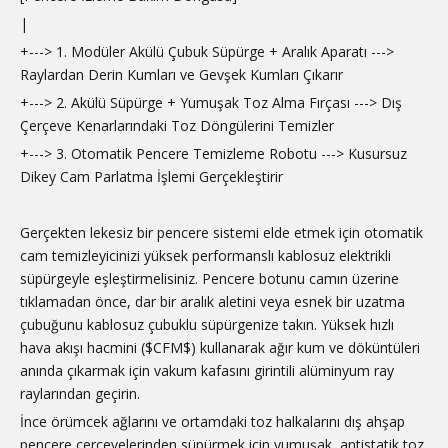
|
+---> 1. Modüler Akülü Çubuk Süpürge + Aralık Aparatı --->
Raylardan Derin Kumları ve Gevşek Kumları Çıkarır
+---> 2. Akülü Süpürge + Yumuşak Toz Alma Fırçası ---> Dış
Çerçeve Kenarlarındaki Toz Döngülerini Temizler
+---> 3. Otomatik Pencere Temizleme Robotu ---> Kusursuz
Dikey Cam Parlatma İşlemi Gerçekleştirir
Gerçekten lekesiz bir pencere sistemi elde etmek için otomatik
cam temizleyicinizi yüksek performanslı kablosuz elektrikli
süpürgeyle eşleştirmelisiniz. Pencere botunu camın üzerine
tıklamadan önce, dar bir aralık aletini veya esnek bir uzatma
çubuğunu kablosuz çubuklu süpürgenize takın. Yüksek hızlı
hava akışı hacmini ($CFM$) kullanarak ağır kum ve döküntüleri
anında çıkarmak için vakum kafasını girintili alüminyum ray
raylarından geçirin.
İnce örümcek ağlarını ve ortamdaki toz halkalarını dış ahşap
pencere çerçevelerinden süpürmek için yumuşak, antistatik toz