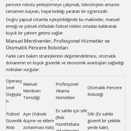
pencere robotu yerleştirmeye çalışmak, teknolojinin amacını
tamamen kaçıran, hayal kırıklığı yaratan bir egzersizdir.
Doğru yapısal ortamla eşleştirildiğinde bu makineler, manuel
emeği ve yüksek irtifadaki fiziksel riskleri ortadan kaldırarak
büyük bir yatırım getirisi sağlar.
Manuel Merdivenler, Profesyonel Hizmetler ve
Otomatik Pencere Robotları
Farklı cam bakım stratejilerinin değerlendirilmesi, otomatik
donanımın en büyük güvenlik ve ekonomik avantajları sağladığı
noktaları vurgular:
Operasy
Manuel
Profesyonel
onel
Otomatik Pencere
Merdiven
Yıkama
Değişke
Robotiği
Temizliği
Hizmetleri
n
Ev sahibi için sıfır
Fiziksel
Aşırı (Yüksek
Sıfır (Ev sahibi
(Risk
Güvenlik
düşme ve eklem
güvenli bir şekilde
mürettebata
Riski
zorlanması riski).
yerde kalır).
aktarılmıştır).