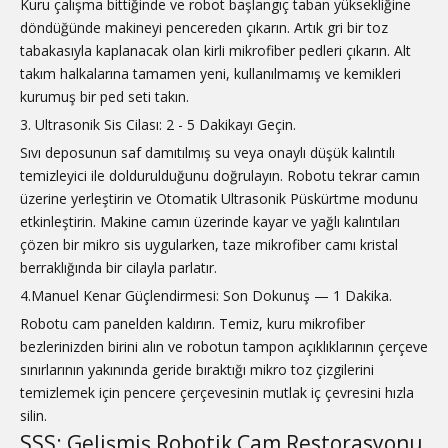
Kuru çalışma bittiğinde ve robot başlangıç ​​taban yüksekliğine
döndüğünde makineyi pencereden çıkarın. Artık gri bir toz
tabakasıyla kaplanacak olan kirli mikrofiber pedleri çıkarın. Alt
takım halkalarına tamamen yeni, kullanılmamış ve kemikleri
kurumuş bir ped seti takın.
3. Ultrasonik Sis Cilası: 2 - 5 Dakikayı Geçin.
Sıvı deposunun saf damıtılmış su veya onaylı düşük kalıntılı
temizleyici ile doldurulduğunu doğrulayın. Robotu tekrar camın
üzerine yerleştirin ve Otomatik Ultrasonik Püskürtme modunu
etkinleştirin. Makine camın üzerinde kayar ve yağlı kalıntıları
çözen bir mikro sis uygularken, taze mikrofiber camı kristal
berraklığında bir cilayla parlatır.
4.Manuel Kenar Güçlendirmesi: Son Dokunuş — 1 Dakika.
Robotu cam panelden kaldırın. Temiz, kuru mikrofiber
bezlerinizden birini alın ve robotun tampon açıklıklarının çerçeve
sınırlarının yakınında geride bıraktığı mikro toz çizgilerini
temizlemek için pencere çerçevesinin mutlak iç çevresini hızla
silin.
SSS: Gelişmiş Robotik Cam Restorasyonu