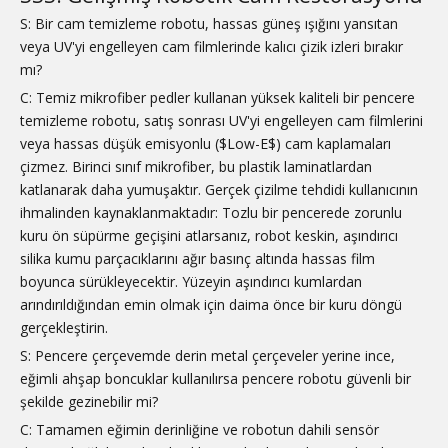
S: Bir cam temizleme robotu, hassas güneş ışığını yansıtan
veya UV'yi engelleyen cam filmlerinde kalıcı çizik izleri bırakır
mı?
C: Temiz mikrofiber pedler kullanan yüksek kaliteli bir pencere
temizleme robotu, satış sonrası UV'yi engelleyen cam filmlerini
veya hassas düşük emisyonlu ($Low-E$) cam kaplamaları
çizmez. Birinci sınıf mikrofiber, bu plastik laminatlardan
katlanarak daha yumuşaktır. Gerçek çizilme tehdidi kullanıcının
ihmalinden kaynaklanmaktadır: Tozlu bir pencerede zorunlu
kuru ön süpürme geçişini atlarsanız, robot keskin, aşındırıcı
silika kumu parçacıklarını ağır basınç altında hassas film
boyunca sürükleyecektir. Yüzeyin aşındırıcı kumlardan
arındırıldığından emin olmak için daima önce bir kuru döngü
gerçekleştirin.
S: Pencere çerçevemde derin metal çerçeveler yerine ince,
eğimli ahşap boncuklar kullanılırsa pencere robotu güvenli bir
şekilde gezinebilir mi?
C: Tamamen eğimin derinliğine ve robotun dahili sensör