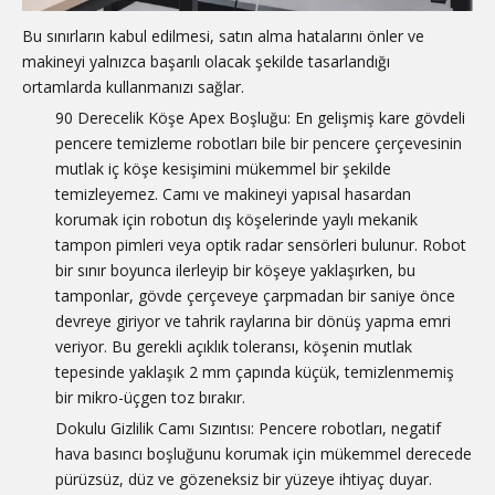
Bu sınırların kabul edilmesi, satın alma hatalarını önler ve
makineyi yalnızca başarılı olacak şekilde tasarlandığı
ortamlarda kullanmanızı sağlar.
90 Derecelik Köşe Apex Boşluğu: En gelişmiş kare gövdeli
pencere temizleme robotları bile bir pencere çerçevesinin
mutlak iç köşe kesişimini mükemmel bir şekilde
temizleyemez. Camı ve makineyi yapısal hasardan
korumak için robotun dış köşelerinde yaylı mekanik
tampon pimleri veya optik radar sensörleri bulunur. Robot
bir sınır boyunca ilerleyip bir köşeye yaklaşırken, bu
tamponlar, gövde çerçeveye çarpmadan bir saniye önce
devreye giriyor ve tahrik raylarına bir dönüş yapma emri
veriyor. Bu gerekli açıklık toleransı, köşenin mutlak
tepesinde yaklaşık 2 mm çapında küçük, temizlenmemiş
bir mikro-üçgen toz bırakır.
Dokulu Gizlilik Camı Sızıntısı: Pencere robotları, negatif
hava basıncı boşluğunu korumak için mükemmel derecede
pürüzsüz, düz ve gözeneksiz bir yüzeye ihtiyaç duyar.