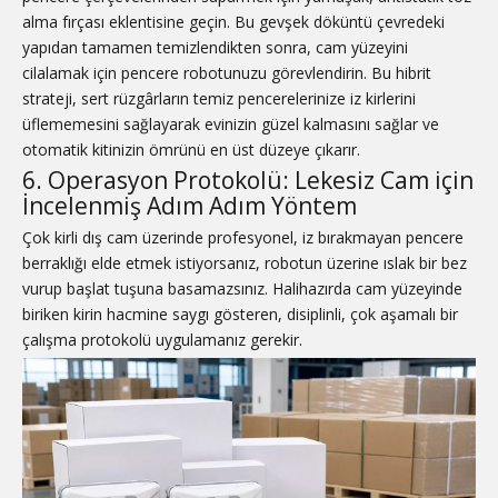
alma fırçası eklentisine geçin. Bu gevşek döküntü çevredeki
yapıdan tamamen temizlendikten sonra, cam yüzeyini
cilalamak için pencere robotunuzu görevlendirin. Bu hibrit
strateji, sert rüzgârların temiz pencerelerinize iz kirlerini
üflememesini sağlayarak evinizin güzel kalmasını sağlar ve
otomatik kitinizin ömrünü en üst düzeye çıkarır.
6. Operasyon Protokolü: Lekesiz Cam için
İncelenmiş Adım Adım Yöntem
Çok kirli dış cam üzerinde profesyonel, iz bırakmayan pencere
berraklığı elde etmek istiyorsanız, robotun üzerine ıslak bir bez
vurup başlat tuşuna basamazsınız. Halihazırda cam yüzeyinde
biriken kirin hacmine saygı gösteren, disiplinli, çok aşamalı bir
çalışma protokolü uygulamanız gerekir.