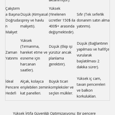
Çalıştırm
Yüksek
a Başına
Düşük (Kimyasal
(Yinelenen
Sıfır (Tek seferlik
Doğruda
sprey ve havlu
ücretler 150$ ila
donanım satın alma
n
maliyeti).
400$+ arasında
yatırımı).
Maliyet
değişmektedir).
Yüksek
Düşük (Bağlantının
(Tırmanma,
Düşük (Ekip işi
yapılması ve hafifçe
Zaman
hareket etme ve
yürütür ancak
vurularak
Yatırımı
esneme için
planlama
başlatılması 2
harcanan
gerektirir).
dakika sürer).
saatler).
Yüksek iç cam,
İdeal
Alçak, kolayca
Büyük ticari
tavan pencereleri
Pencere
erişilebilen zemin
kompleksler ve
ve balkon
Hedefi
kat panelleri.
seçkin mülkler.
korkulukları.
Yüksek İrtifa Güvenliği Optimizasyonu: Bir pencere