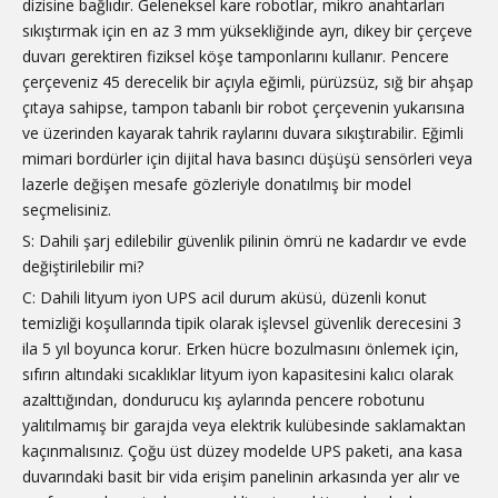
dizisine bağlıdır. Geleneksel kare robotlar, mikro anahtarları
sıkıştırmak için en az 3 mm yüksekliğinde ayrı, dikey bir çerçeve
duvarı gerektiren fiziksel köşe tamponlarını kullanır. Pencere
çerçeveniz 45 derecelik bir açıyla eğimli, pürüzsüz, sığ bir ahşap
çıtaya sahipse, tampon tabanlı bir robot çerçevenin yukarısına
ve üzerinden kayarak tahrik raylarını duvara sıkıştırabilir. Eğimli
mimari bordürler için dijital hava basıncı düşüşü sensörleri veya
lazerle değişen mesafe gözleriyle donatılmış bir model
seçmelisiniz.
S: Dahili şarj edilebilir güvenlik pilinin ömrü ne kadardır ve evde
değiştirilebilir mi?
C: Dahili lityum iyon UPS acil durum aküsü, düzenli konut
temizliği koşullarında tipik olarak işlevsel güvenlik derecesini 3
ila 5 yıl boyunca korur. Erken hücre bozulmasını önlemek için,
sıfırın altındaki sıcaklıklar lityum iyon kapasitesini kalıcı olarak
azalttığından, dondurucu kış aylarında pencere robotunu
yalıtılmamış bir garajda veya elektrik kulübesinde saklamaktan
kaçınmalısınız. Çoğu üst düzey modelde UPS paketi, ana kasa
duvarındaki basit bir vida erişim panelinin arkasında yer alır ve