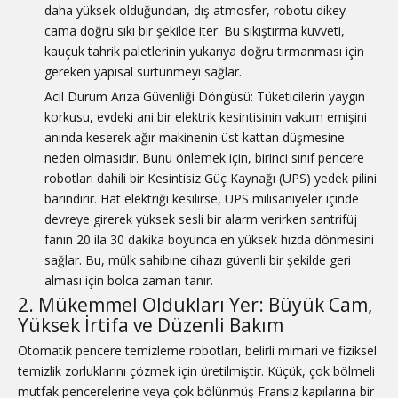
daha yüksek olduğundan, dış atmosfer, robotu dikey
cama doğru sıkı bir şekilde iter. Bu sıkıştırma kuvveti,
kauçuk tahrik paletlerinin yukarıya doğru tırmanması için
gereken yapısal sürtünmeyi sağlar.
Acil Durum Arıza Güvenliği Döngüsü: Tüketicilerin yaygın
korkusu, evdeki ani bir elektrik kesintisinin vakum emişini
anında keserek ağır makinenin üst kattan düşmesine
neden olmasıdır. Bunu önlemek için, birinci sınıf pencere
robotları dahili bir Kesintisiz Güç Kaynağı (UPS) yedek pilini
barındırır. Hat elektriği kesilirse, UPS milisaniyeler içinde
devreye girerek yüksek sesli bir alarm verirken santrifüj
fanın 20 ila 30 dakika boyunca en yüksek hızda dönmesini
sağlar. Bu, mülk sahibine cihazı güvenli bir şekilde geri
alması için bolca zaman tanır.
2. Mükemmel Oldukları Yer: Büyük Cam,
Yüksek İrtifa ve Düzenli Bakım
Otomatik pencere temizleme robotları, belirli mimari ve fiziksel
temizlik zorluklarını çözmek için üretilmiştir. Küçük, çok bölmeli
mutfak pencerelerine veya çok bölünmüş Fransız kapılarına bir