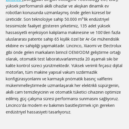
yüksek performanslı akıllı cihazlar ve akışkan dinamik ev
robotları konusunda uzmanlaşmış önde gelen küresel bir
üreticidir. Son teknolojiye sahip 50.000 m²'lik endüstriyel
tesisimizde faaliyet gösteren şirketimiz, 135 adet yüksek
hassasiyetli enjeksiyon kalıplama makinesine ve 100'den fazla
uluslararası patente sahip 65 kişilik özel bir Ar-Ge mühendislik
ekibine ev sahipliği yapmaktadır. Lincinco, Xiaomi ve Electrolux
gibi önde gelen markaların birincil OEM/ODM geliştirme ortağı
olarak, otomatik test laboratuvarlarımızda 20 aşamalı sıkı bir
kalite kontrol süreci yürütmektedir. Yüksek verimli fırçasız dijital
motorları, tüm makine yapısal vakum sızdırmazlık
konfigürasyonlarını ve karmaşık pnömatik basınç valflerini
mükemmelleştirmede uzmanlaşarak her elektrikli süpürgenin,
akıllı cam temizleyicinin ve otomatik tüketici cihazının optimize
edilmiş güç-çalışma süresi performansı sunmasını sağlıyoruz.
Lincinco'da modern ev bakımını basitleştirmek için gereken
endüstriyel hassasiyeti tasarlıyoruz.