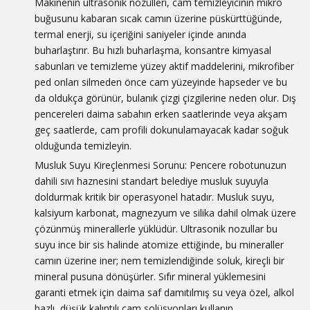
Makinenin ultrasonik nozülleri, cam temizleyicinin mikro
buğusunu kabaran sıcak camın üzerine püskürttüğünde,
termal enerji, su içeriğini saniyeler içinde anında
buharlaştırır. Bu hızlı buharlaşma, konsantre kimyasal
sabunları ve temizleme yüzey aktif maddelerini, mikrofiber
ped onları silmeden önce cam yüzeyinde hapseder ve bu
da oldukça görünür, bulanık çizgi çizgilerine neden olur. Dış
pencereleri daima sabahın erken saatlerinde veya akşam
geç saatlerde, cam profili dokunulamayacak kadar soğuk
olduğunda temizleyin.
Musluk Suyu Kireçlenmesi Sorunu: Pencere robotunuzun
dahili sıvı haznesini standart belediye musluk suyuyla
doldurmak kritik bir operasyonel hatadır. Musluk suyu,
kalsiyum karbonat, magnezyum ve silika dahil olmak üzere
çözünmüş minerallerle yüklüdür. Ultrasonik nozullar bu
suyu ince bir sis halinde atomize ettiğinde, bu mineraller
camın üzerine iner; nem temizlendiğinde soluk, kireçli bir
mineral pusuna dönüşürler. Sıfır mineral yüklemesini
garanti etmek için daima saf damıtılmış su veya özel, alkol
bazlı, düşük kalıntılı cam solüsyonları kullanın.