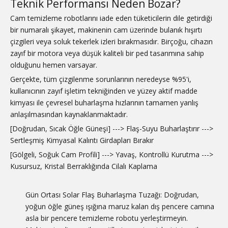
Teknik Performansı Neden Bozar?
Cam temizleme robotlarını iade eden tüketicilerin dile getirdiği
bir numaralı şikayet, makinenin cam üzerinde bulanık hışırtı
çizgileri veya soluk tekerlek izleri bırakmasıdır. Birçoğu, cihazın
zayıf bir motora veya düşük kaliteli bir ped tasarımına sahip
olduğunu hemen varsayar.
Gerçekte, tüm çizgilenme sorunlarının neredeyse %95'i,
kullanıcının zayıf işletim tekniğinden ve yüzey aktif madde
kimyası ile çevresel buharlaşma hızlarının tamamen yanlış
anlaşılmasından kaynaklanmaktadır.
[Doğrudan, Sıcak Öğle Güneşi] ---> Flaş-Suyu Buharlaştırır --->
Sertleşmiş Kimyasal Kalıntı Girdapları Bırakır
[Gölgeli, Soğuk Cam Profili] ---> Yavaş, Kontrollü Kurutma --->
Kusursuz, Kristal Berraklığında Cilalı Kaplama
Gün Ortası Solar Flaş Buharlaşma Tuzağı: Doğrudan,
yoğun öğle güneş ışığına maruz kalan dış pencere camına
asla bir pencere temizleme robotu yerleştirmeyin.