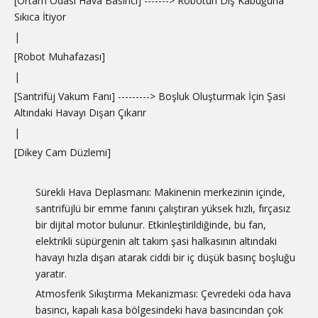
[Ortam Odası Hava Basıncı] -------> Robotun Dış Kabuğuna
Sıkıca İtiyor
|
[Robot Muhafazası]
|
[Santrifüj Vakum Fanı] ---------> Boşluk Oluşturmak İçin Şasi
Altındaki Havayı Dışarı Çıkarır
|
[Dikey Cam Düzlemi]
Sürekli Hava Deplasmanı: Makinenin merkezinin içinde,
santrifüjlü bir emme fanını çalıştıran yüksek hızlı, fırçasız
bir dijital motor bulunur. Etkinleştirildiğinde, bu fan,
elektrikli süpürgenin alt takım şasi halkasının altındaki
havayı hızla dışarı atarak ciddi bir iç düşük basınç boşluğu
yaratır.
Atmosferik Sıkıştırma Mekanizması: Çevredeki oda hava
basıncı, kapalı kasa bölgesindeki hava basıncından çok