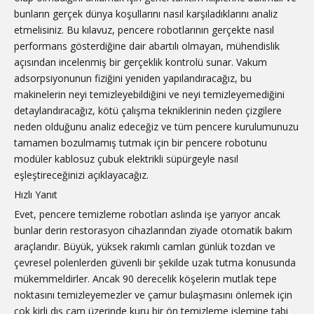
bunların gerçek dünya koşullarını nasıl karşıladıklarını analiz
etmelisiniz. Bu kılavuz, pencere robotlarının gerçekte nasıl
performans gösterdiğine dair abartılı olmayan, mühendislik
açısından incelenmiş bir gerçeklik kontrolü sunar. Vakum
adsorpsiyonunun fiziğini yeniden yapılandıracağız, bu
makinelerin neyi temizleyebildiğini ve neyi temizleyemediğini
detaylandıracağız, kötü çalışma tekniklerinin neden çizgilere
neden olduğunu analiz edeceğiz ve tüm pencere kurulumunuzu
tamamen bozulmamış tutmak için bir pencere robotunu
modüler kablosuz çubuk elektrikli süpürgeyle nasıl
eşleştireceğinizi açıklayacağız.
Hızlı Yanıt
Evet, pencere temizleme robotları aslında işe yarıyor ancak
bunlar derin restorasyon cihazlarından ziyade otomatik bakım
araçlarıdır. Büyük, yüksek rakımlı camları günlük tozdan ve
çevresel polenlerden güvenli bir şekilde uzak tutma konusunda
mükemmeldirler. Ancak 90 derecelik köşelerin mutlak tepe
noktasını temizleyemezler ve çamur bulaşmasını önlemek için
çok kirli dış cam üzerinde kuru bir ön temizleme işlemine tabi