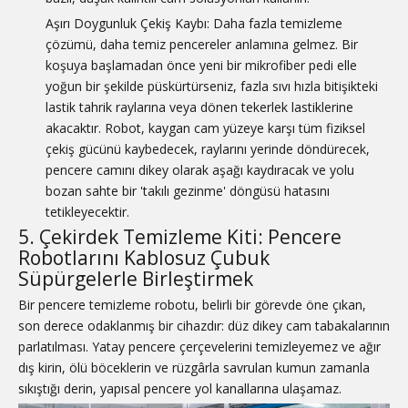
Aşırı Doygunluk Çekiş Kaybı: Daha fazla temizleme
çözümü, daha temiz pencereler anlamına gelmez. Bir
koşuya başlamadan önce yeni bir mikrofiber pedi elle
yoğun bir şekilde püskürtürseniz, fazla sıvı hızla bitişikteki
lastik tahrik raylarına veya dönen tekerlek lastiklerine
akacaktır. Robot, kaygan cam yüzeye karşı tüm fiziksel
çekiş gücünü kaybedecek, raylarını yerinde döndürecek,
pencere camını dikey olarak aşağı kaydıracak ve yolu
bozan sahte bir 'takılı gezinme' döngüsü hatasını
tetikleyecektir.
5. Çekirdek Temizleme Kiti: Pencere
Robotlarını Kablosuz Çubuk
Süpürgelerle Birleştirmek
Bir pencere temizleme robotu, belirli bir görevde öne çıkan,
son derece odaklanmış bir cihazdır: düz dikey cam tabakalarının
parlatılması. Yatay pencere çerçevelerini temizleyemez ve ağır
dış kirin, ölü böceklerin ve rüzgârla savrulan kumun zamanla
sıkıştığı derin, yapısal pencere yol kanallarına ulaşamaz.