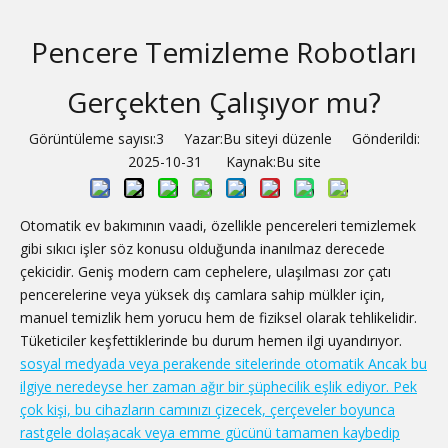
Pencere Temizleme Robotları
Gerçekten Çalışıyor mu?
Görüntüleme sayısı:
3
Yazar:Bu siteyi düzenle Gönderildi:
2025-10-31 Kaynak:
Bu site
Otomatik ev bakımının vaadi, özellikle pencereleri temizlemek
gibi sıkıcı işler söz konusu olduğunda inanılmaz derecede
çekicidir. Geniş modern cam cephelere, ulaşılması zor çatı
pencerelerine veya yüksek dış camlara sahip mülkler için,
manuel temizlik hem yorucu hem de fiziksel olarak tehlikelidir.
Tüketiciler keşfettiklerinde bu durum hemen ilgi uyandırıyor.
sosyal medyada veya perakende sitelerinde otomatik Ancak bu
ilgiye neredeyse her zaman ağır bir şüphecilik eşlik ediyor. Pek
çok kişi, bu cihazların camınızı çizecek, çerçeveler boyunca
rastgele dolaşacak veya emme gücünü tamamen kaybedip