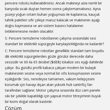
pencere robotu kullanabilirsiniz. Ancak makineyi asla nemli bir
banyoda sıcak duştan hemen sonra çalıştırmamalısınız. Ayna
yüzeyi yoğun ortam buharı yoğuşması ile kaplanırsa, kauçuk
tahrik paletleri sıfır çekişe maruz kalacak ve makinenin aşağı
doğru kaymasına ve ani sistem basıncı hatalarının
tetiklenmesine neden olacaktır.
S: Pencere temizleme robotlarının çalışma sırasındaki sesi
standart bir elektrikli süpürgeyle karşılaştırıldığında ne kadardır?
C: Pencere temizleme robotları genellikle standart tam boyutlu
dik elektrikli süpürgelerden gözle görülür derecede daha
sessizdir ve 60 ila 65 desibel ($dB$) lokalize ses eşiği dahilinde
çalışır. Bu gürültü profili kabaca çalışan modern bir bulaşık
makinesinin sesine veya normal bir ofis konuşmasının sesine
eşdeğerdir. Ses, neredeyse tamamen, vakum kelepçesini
korumak için havayı dışarı atan yüksek hızlı santrifüj fan
tarafından sağlanır; Motor çalışma sırasında düz cam panele
sıkı bir şekilde kapatıldığı için yapısal motor titreşiminin büyük
bir kısmı doğal olarak bastırılır.
Çözüm