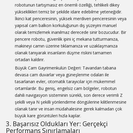
robotunun tartışmasız en önemli özelliği, tehlikeli dikey
yükseklikleri temiz bir şekilde idare edebilme yeteneğidir.
İkinci kat penceresinin, yüksek merdiven penceresinin veya
yapısal cam balkon korkuluğunun dış yüzeyini manuel
olarak temizlemek inanılmaz derecede sinir bozucudur. Bir
pencere robotu, güvenlik ipini iç mekana tutturmanıza,
makineyi camın üzerine tıklamanıza ve uzaklaşmanıza
olanak tanıyarak insanların düşme riskini tamamen
ortadan kaldırır.
Büyük Cam Gayrimenkulün Değeri: Tavandan tabana
devasa cam duvarlar veya güneşlenme odaları ile
tasarlanan evler, otomatik tarayıcılar için mükemmel
ortamlardır. Bu geniş, engelsiz cam bölgeler, robotun
dahili navigasyon sisteminin sürekli, son derece verimli Z
şekilli veya N şekilli yönlendirme döngülerine kilitlenmesine
olanak tanır ve insan müdahalesine gerek kalmadan çok
büyük kare görüntüleri hızla kaplar.
3. Başarısız Oldukları Yer: Gerçekçi
Performans Sınırlamaları