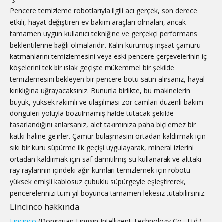
Pencere temizleme robotlarıyla ilgili acı gerçek, son derece
etkili, hayat değiştiren ev bakım araçları olmaları, ancak
tamamen uygun kullanıcı tekniğine ve gerçekçi performans
beklentilerine bağlı olmalarıdır. Kalın kurumuş inşaat çamuru
katmanlarını temizlemesini veya eski pencere çerçevelerinin iç
köşelerini tek bir ıslak geçişte mükemmel bir şekilde
temizlemesini bekleyen bir pencere botu satın alırsanız, hayal
kırıklığına uğrayacaksınız. Bununla birlikte, bu makinelerin
büyük, yüksek rakımlı ve ulaşılması zor camları düzenli bakım
döngüleri yoluyla bozulmamış halde tutacak şekilde
tasarlandığını anlarsanız, alet takımınıza paha biçilemez bir
katkı haline gelirler. Çamur bulaşmasını ortadan kaldırmak için
sıkı bir kuru süpürme ilk geçişi uygulayarak, mineral izlerini
ortadan kaldırmak için saf damıtılmış su kullanarak ve alttaki
ray raylarının içindeki ağır kumları temizlemek için robotu
yüksek emişli kablosuz çubuklu süpürgeyle eşleştirerek,
pencerelerinizi tüm yıl boyunca tamamen lekesiz tutabilirsiniz.
Lincinco hakkında
Lincinco
(Dongguan Lingxin Intelligent Technology Co., Ltd.),