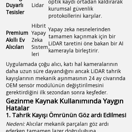
optik kaydı ortadan kaldırarak
Duyarlı
Lidar
kurumsal güvenlik
Tesisler
protokollerini karşılar.
Hibrit
Yapay zeka nesnelerinden
Premium
Yapay
tamamen kaçınmak için bir
Akıllı Ev
Zeka
LiDAR taretini öne bakan bir AI
Alıcıları
Sistem
kamerayla birleştirir.
leri
Uygulamada çoğu alıcı, katı hal kameralarının
daha uzun süre dayandığını ancak LiDAR tahrik
kayışlarının mekanik aşınmasının 24 ay civarında
OEM sensör modülünün değiştirilmesini
gerektirdiğini ilk sezondan sonra keşfeder.
Gezinme Kaynak Kullanımında Yaygın
Hatalar
1. Tahrik Kayışı Ömrünün Göz ardı Edilmesi
Nedeni:
Alıcılar mekanik parçaları göz ardı
ederken tamamen lazer doğruluğuna