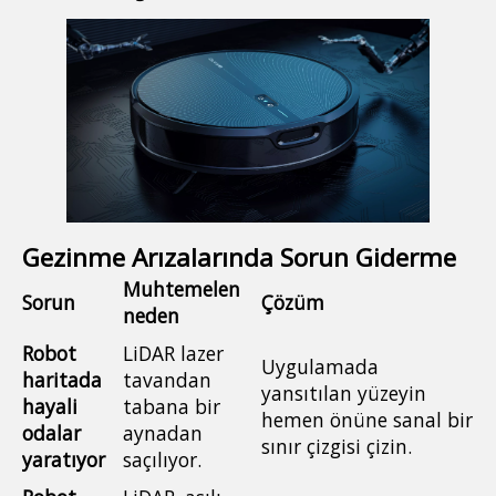
Gezinme Arızalarında Sorun Giderme
Muhtemelen
Sorun
Çözüm
neden
Robot
LiDAR lazer
Uygulamada
haritada
tavandan
yansıtılan yüzeyin
hayali
tabana bir
hemen önüne sanal bir
odalar
aynadan
sınır çizgisi çizin.
yaratıyor
saçılıyor.