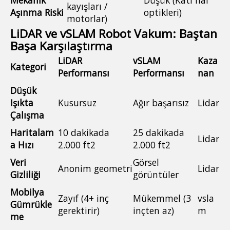
Mekanik
Düşük (Katı hal
kayışları /
Aşınma Riski
optikleri)
motorlar)
LiDAR ve vSLAM Robot Vakum: Baştan
Başa Karşılaştırma
LiDAR
vSLAM
Kaza
Kategori
Performansı
Performansı
nan
Düşük
Işıkta
Kusursuz
Ağır başarısız
Lidar
Çalışma
Haritalam
10 dakikada
25 dakikada
Lidar
a Hızı
2.000 ft2
2.000 ft2
Veri
Görsel
Anonim geometri
Lidar
Gizliliği
görüntüler
Mobilya
Zayıf (4+ inç
Mükemmel (3
vsla
Gümrükle
gerektirir)
inçten az)
m
me