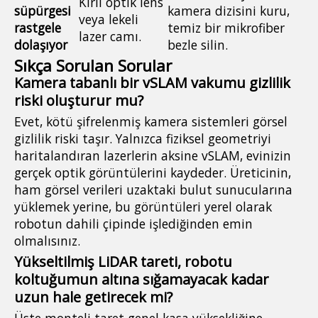
Kirli optik lens
süpürgesi
kamera dizisini kuru,
veya lekeli
rastgele
temiz bir mikrofiber
lazer camı.
dolaşıyor
bezle silin.
Sıkça Sorulan Sorular
Kamera tabanlı bir vSLAM vakumu gizlilik
riski oluşturur mu?
Evet, kötü şifrelenmiş kamera sistemleri görsel
gizlilik riski taşır. Yalnızca fiziksel geometriyi
haritalandıran lazerlerin aksine vSLAM, evinizin
gerçek optik görüntülerini kaydeder. Üreticinin,
ham görsel verileri uzaktaki bulut sunucularına
yüklemek yerine, bu görüntüleri yerel olarak
robotun dahili çipinde işlediğinden emin
olmalısınız.
Yükseltilmiş LiDAR tareti, robotu
koltuğumun altına sığamayacak kadar
uzun hale getirecek mi?
Üste monteli taret genel kasa yüksekliğine