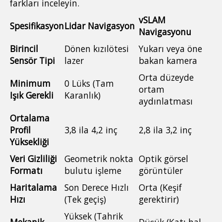
farkları inceleyin.
vSLAM
Spesifikasyon
Lidar Navigasyon
Navigasyonu
Birincil
Dönen kızılötesi
Yukarı veya öne
Sensör Tipi
lazer
bakan kamera
Orta düzeyde
Minimum
0 Lüks (Tam
ortam
Işık Gerekli
Karanlık)
aydınlatması
Ortalama
Profil
3,8 ila 4,2 inç
2,8 ila 3,2 inç
Yüksekliği
Veri Gizliliği
Geometrik nokta
Optik görsel
Formatı
bulutu işleme
görüntüler
Haritalama
Son Derece Hızlı
Orta (Keşif
Hızı
(Tek geçiş)
gerektirir)
Yüksek (Tahrik