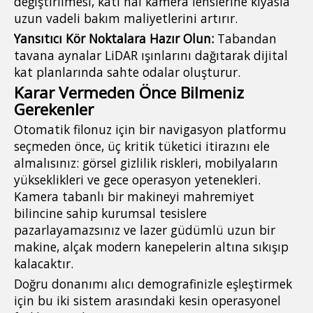
değiştirilmesi, katı hal kamera lenslerine kıyasla
uzun vadeli bakım maliyetlerini artırır.
Yansıtıcı Kör Noktalara Hazır Olun:
Tabandan
tavana aynalar LiDAR ışınlarını dağıtarak dijital
kat planlarında sahte odalar oluşturur.
Karar Vermeden Önce Bilmeniz
Gerekenler
Otomatik filonuz için bir navigasyon platformu
seçmeden önce, üç kritik tüketici itirazını ele
almalısınız: görsel gizlilik riskleri, mobilyaların
yükseklikleri ve gece operasyon yetenekleri.
Kamera tabanlı bir makineyi mahremiyet
bilincine sahip kurumsal tesislere
pazarlayamazsınız ve lazer güdümlü uzun bir
makine, alçak modern kanepelerin altına sıkışıp
kalacaktır.
Doğru donanımı alıcı demografinizle eşleştirmek
için bu iki sistem arasındaki kesin operasyonel