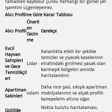
tamamen kaybolur çünkü herhangi bir görsel yer
işaretini üçgenleyemez.
Alıcı Profiline Göre Karar Tablosu
Öneril
en
Alıcı Profili
Gerekçe
Gezin
me
Evcil
Karanlıkta etkili bir şekilde
Hayvan
temizler ve yiyecek kaselerinin
Sahipleri
Lidar
etrafındaki girilmesi yasak olan
ve Gece
karmaşık bölgeleri anında
Temizlikçil
haritalandırır.
eri
Daha ince şasi, sıkışık apartman
Apartman
vslam
mobilyalarının ve alçak profilli
Sakinleri
kanepelerin altına sığar.
Nokta bulutu haritalaması,
Gizliliğe