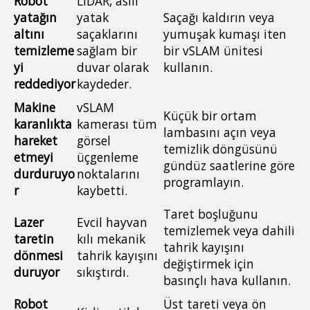
Robot
LiDAR, asılı
yatağın
yatak
Saçağı kaldırın veya
altını
saçaklarını
yumuşak kumaşı iten
temizleme
sağlam bir
bir vSLAM ünitesi
yi
duvar olarak
kullanın.
reddediyor
kaydeder.
Makine
vSLAM
Küçük bir ortam
karanlıkta
kamerası tüm
lambasını açın veya
hareket
görsel
temizlik döngüsünü
etmeyi
üçgenleme
gündüz saatlerine göre
durduruyo
noktalarını
programlayın.
r
kaybetti.
Taret boşluğunu
Lazer
Evcil hayvan
temizlemek veya dahili
taretin
kılı mekanik
tahrik kayışını
dönmesi
tahrik kayışını
değiştirmek için
duruyor
sıkıştırdı.
basınçlı hava kullanın.
Robot
Üst tareti veya ön