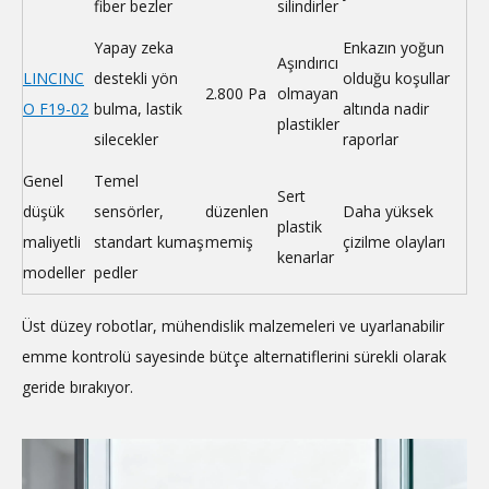
fiber bezler
silindirler
Yapay zeka
Enkazın yoğun
Aşındırıcı
LINCINC
destekli yön
olduğu koşullar
2.800 Pa
olmayan
O F19-02
bulma, lastik
altında nadir
plastikler
silecekler
raporlar
Genel
Temel
Sert
düşük
sensörler,
düzenlen
Daha yüksek
plastik
maliyetli
standart kumaş
memiş
çizilme olayları
kenarlar
modeller
pedler
Üst düzey robotlar, mühendislik malzemeleri ve uyarlanabilir
emme kontrolü sayesinde bütçe alternatiflerini sürekli olarak
geride bırakıyor.