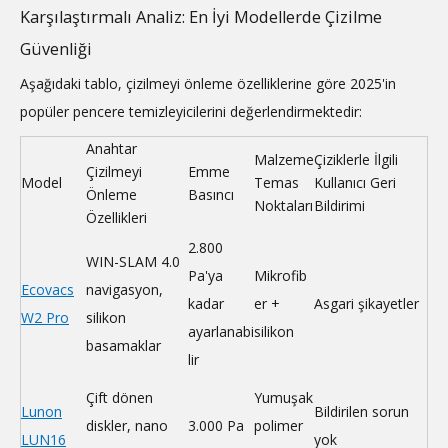
Karşılaştırmalı Analiz: En İyi Modellerde Çizilme
Güvenliği
Aşağıdaki tablo, çizilmeyi önleme özelliklerine göre 2025'in
popüler pencere temizleyicilerini değerlendirmektedir:
Anahtar
Malzeme
Çiziklerle İlgili
Çizilmeyi
Emme
Model
Temas
Kullanıcı Geri
Önleme
Basıncı
Noktaları
Bildirimi
Özellikleri
2.800
WIN-SLAM 4.0
Pa'ya
Mikrofib
Ecovacs
navigasyon,
kadar
er +
Asgari şikayetler
W2 Pro
silikon
ayarlanabi
silikon
basamaklar
lir
Çift dönen
Yumuşak
Lunon
Bildirilen sorun
diskler, nano
3.000 Pa
polimer
LUN16
yok